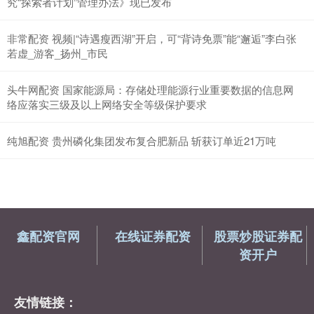
究“探索者计划”管理办法》现已发布
非常配资 视频|“诗遇瘦西湖”开启，可“背诗免票”能“邂逅”李白张
若虚_游客_扬州_市民
头牛网配资 国家能源局：存储处理能源行业重要数据的信息网
络应落实三级及以上网络安全等级保护要求
纯旭配资 贵州磷化集团发布复合肥新品 斩获订单近21万吨
鑫配资官网
在线证券配资
股票炒股证券配
资开户
友情链接：