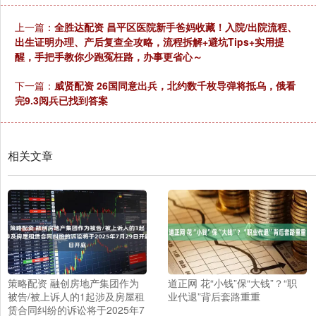
上一篇：
全胜达配资 昌平区医院新手爸妈收藏！入院/出院流程、
出生证明办理、产后复查全攻略，流程拆解+避坑Tips+实用提
醒，手把手教你少跑冤枉路，办事更省心～
下一篇：
威贤配资 26国同意出兵，北约数千枚导弹将抵乌，俄看
完9.3阅兵已找到答案
相关文章
策略配资 融创房地产集团作为
道正网 花“小钱”保“大钱”？“职
被告/被上诉人的1起涉及房屋租
业代退”背后套路重重
赁合同纠纷的诉讼将于2025年7