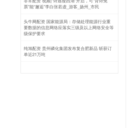
非常配资 视频|“诗遇瘦西湖”开启，可“背诗免
票”能“邂逅”李白张若虚_游客_扬州_市民
头牛网配资 国家能源局：存储处理能源行业重
要数据的信息网络应落实三级及以上网络安全等
级保护要求
纯旭配资 贵州磷化集团发布复合肥新品 斩获订
单近21万吨