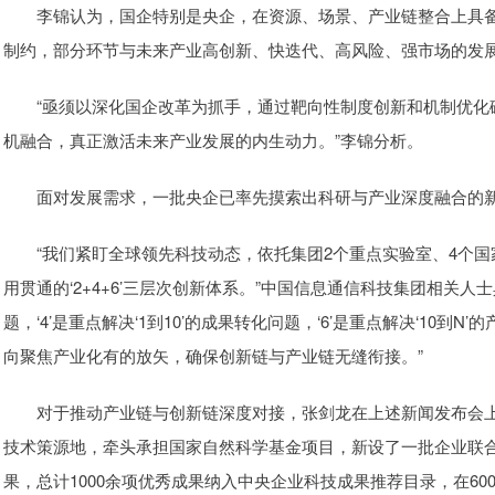
李锦认为，国企特别是央企，在资源、场景、产业链整合上具备
制约，部分环节与未来产业高创新、快迭代、高风险、强市场的发
“亟须以深化国企改革为抓手，通过靶向性制度创新和机制优化
机融合，真正激活未来产业发展的内生动力。”李锦分析。
面对发展需求，一批央企已率先摸索出科研与产业深度融合的新
“我们紧盯全球领先科技动态，依托集团2个重点实验室、4个国
用贯通的‘2+4+6’三层次创新体系。”中国信息通信科技集团相关人士具
题，‘4’是重点解决‘1到10’的成果转化问题，‘6’是重点解决‘10
向聚焦产业化有的放矢，确保创新链与产业链无缝衔接。”
对于推动产业链与创新链深度对接，张剑龙在上述新闻发布会上表
技术策源地，牵头承担国家自然科学基金项目，新设了一批企业联合
果，总计1000余项优秀成果纳入中央企业科技成果推荐目录，在60