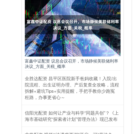
富鑫中证配资 议息会议召开，市场静候美联储利率
决议_方面_关税_概率
全胜达配资 昌平区医院新手爸妈收藏！入院/出
院流程、出生证明办理、产后复查全攻略，流程
拆解+避坑Tips+实用提醒，手把手教你少跑冤
枉路，办事更省心～
信阳光配资 如何让产业与科学“同题共创”？《上
海市基础研究“探索者计划”管理办法》现已发布