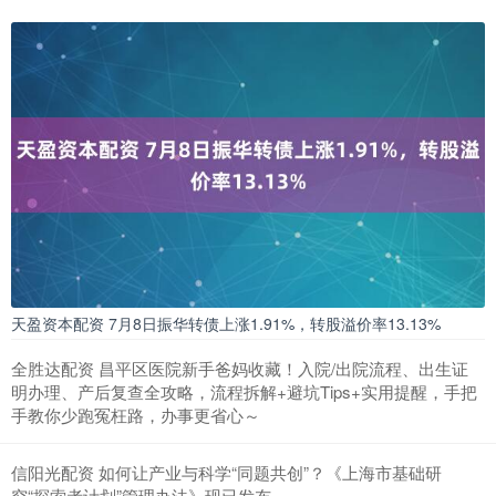
天盈资本配资 7月8日振华转债上涨1.91%，转股溢价率13.13%
全胜达配资 昌平区医院新手爸妈收藏！入院/出院流程、出生证
明办理、产后复查全攻略，流程拆解+避坑Tips+实用提醒，手把
手教你少跑冤枉路，办事更省心～
信阳光配资 如何让产业与科学“同题共创”？《上海市基础研
究“探索者计划”管理办法》现已发布