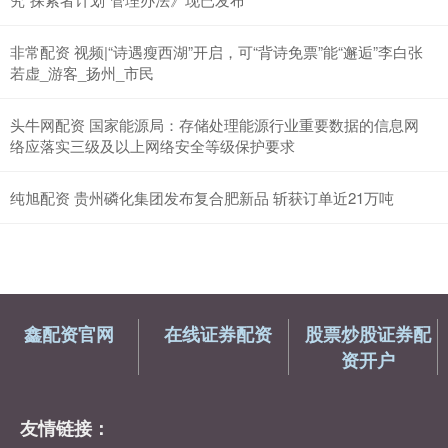
非常配资 视频|“诗遇瘦西湖”开启，可“背诗免票”能“邂逅”李白张
若虚_游客_扬州_市民
头牛网配资 国家能源局：存储处理能源行业重要数据的信息网
络应落实三级及以上网络安全等级保护要求
纯旭配资 贵州磷化集团发布复合肥新品 斩获订单近21万吨
鑫配资官网
在线证券配资
股票炒股证券配
资开户
友情链接：