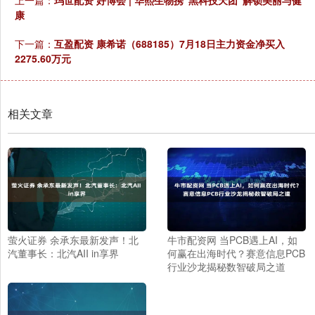
康
下一篇：
互盈配资 康希诺（688185）7月18日主力资金净买入
2275.60万元
相关文章
萤火证券 余承东最新发声！北
牛市配资网 当PCB遇上AI，如
汽董事长：北汽AII in享界
何赢在出海时代？赛意信息PCB
行业沙龙揭秘数智破局之道