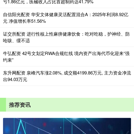
亏1.86亿元，医械收入占比首超制药达41.79%
自信阳光配资 华安文体健康灵活配置混合A：2025年利润8.92亿
元 净值增长率51.56%
证交所配资 进行性核上性麻痹健康饮食：吃对吃稳，护神经、防
呛咳、缓不适
牛弘配资 42号文划定RWA合规红线 境内资产出海代币化迎来“强
约束”
东升网配资 泉峰汽车涨2.08%, 成交额4199.86万元, 主力资金净流
出94.03万元
推荐资讯