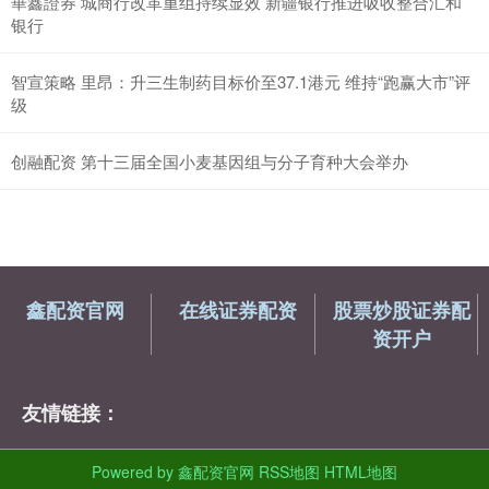
華鑫證券 城商行改革重组持续显效 新疆银行推进吸收整合汇和
银行
智宣策略 里昂：升三生制药目标价至37.1港元 维持“跑赢大市”评
级
创融配资 第十三届全国小麦基因组与分子育种大会举办
鑫配资官网
在线证券配资
股票炒股证券配
资开户
友情链接：
Powered by
鑫配资官网
RSS地图
HTML地图