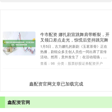
牛市配资 娜扎剧宣跳舞肩带断裂，开
叉领口差点走光，惊慌后坚持跳完舞
1月5日，古力娜扎的新剧《玉茗茶骨》正在
热播，剧组众多主创人员也一同出席了宣传
活动。然而，意外发生了：在活动现场，古
力娜扎所穿的礼服长裙的肩带突然断裂，场
查看：
98
分类：
股票炒股证券配资开户
面一度....
鑫配资官网文章已加载完成
鑫配资官网