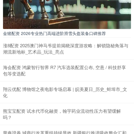
金猪配资 2026专业热门高端进阶滑雪头盔装备口碑推荐
涨8配资 2025澳门神马爷提前揭晓深度游攻略：解锁隐秘角落与
潮流新地标_艺术品_玩法_亮点
海会配资 鸿蒙智行智界 R7 汽车选装配置公布, 空悬 / 科技舒享
包等变选配
翔云优配 博物馆之夜电影专场启幕 | 皖美夏日_历史_蚌埠市_文
化
熊宝宝配资 试水代币化融资，翰宇药业流动性压力有望缓解
吗？
華鑫證券 城商行改革重组持续显效 新疆银行推进吸收整合汇和