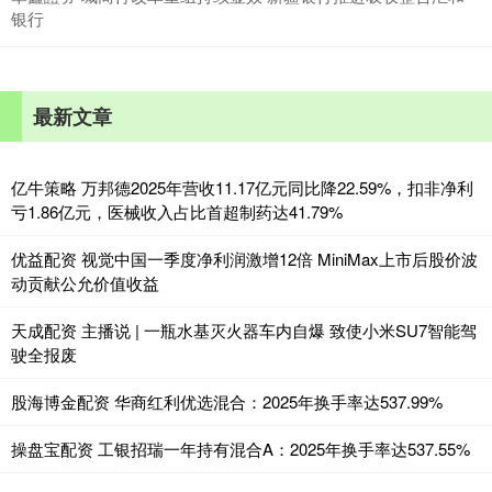
银行
最新文章
亿牛策略 万邦德2025年营收11.17亿元同比降22.59%，扣非净利
亏1.86亿元，医械收入占比首超制药达41.79%
优益配资 视觉中国一季度净利润激增12倍 MiniMax上市后股价波
动贡献公允价值收益
天成配资 主播说 | 一瓶水基灭火器车内自爆 致使小米SU7智能驾
驶全报废
股海博金配资 华商红利优选混合：2025年换手率达537.99%
操盘宝配资 工银招瑞一年持有混合A：2025年换手率达537.55%